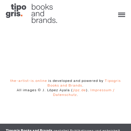
the-artist-is.online
is developed and powered by
Tipogris
Books and Brands
.
All images © J. López Ayala (
jlpz.de
).
Impressum /
Datenschutz
.
Tipogris Books and Brands
gestaltet Publikationen und entwickelt