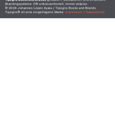
Brandingsysteme. Oft unkonventionell, immer präzise.
© 2024 Johannes López Ayala / Tipogris Books and Brands
.
Tipogris® ist eine eingetragene Marke.
Impressum / Datenschutz